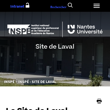
Aller
Intranet
Rechercher
au
contenu
Site de Laval
Vous
INSPÉ
INSPÉ - SITE DE LAVAL
êtes
ici :